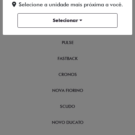
Selecione a unidade mais próxima a você.
TORO
Selecionar
FASTBACK HYBRID
PULSE
FASTBACK
CRONOS
NOVA FIORINO
SCUDO
NOVO DUCATO