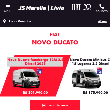
MENU
CONTATO
Lívia Veículos
Alterar
FIAT
NOVO DUCATO
Novo Ducato Maxicargo 13M 2.2
Novo Ducato Minibus C
Diesel 2026
18 Lugares 2.2 Diesel
R$ 301.990,00
R$ 375.990,00
Itens de série