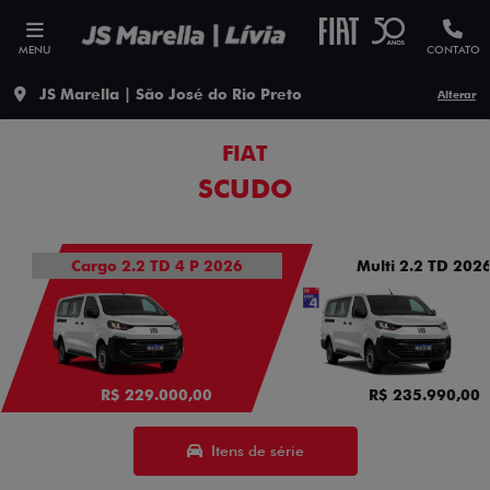
MENU
CONTATO
JS Marella | São José do Rio Preto
Alterar
FIAT
SCUDO
Cargo 2.2 TD 4 P 2026
Multi 2.2 TD 202
R$ 229.000,00
R$ 235.990,00
Itens de série