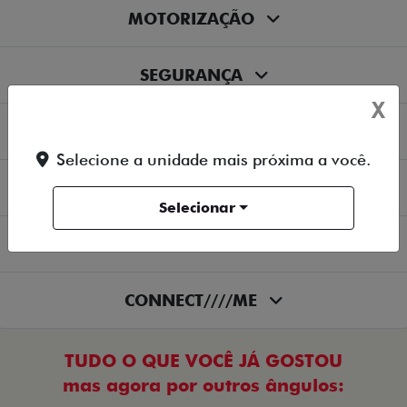
MOTORIZAÇÃO
SEGURANÇA
X
TRANSFORMAÇÃO
Selecione a unidade mais próxima a você.
TECNOLOGIA
Selecionar
CONFORTO
CONNECT////ME
TUDO O QUE VOCÊ JÁ GOSTOU
mas agora por outros ângulos: